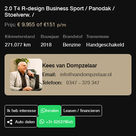
2.0 T4 R-design Business Sport / Panodak /
Stoelverw. /
Prijs:
€ 9.955 of
€151
p/m
Kilometerstand
Bouwjaar
Brandstof
Transmissie
271.077 km
2018
Benzine
Handgeschakeld
Kees van Dompzelaar
Email:
info@vandompzelaar.nl
Telefoon:
0347 – 370 347
Ik heb interesse
Inruilen
Leasen / financieren
Auto delen
+31 625379645