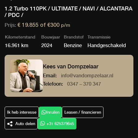
1.2 Turbo 110PK / ULTIMATE / NAVI / ALCANTARA
/ PDC /
Prijs:
€ 19.855 of
€300
p/m
Kilometerstand
Bouwjaar
Brandstof
Transmissie
16.961 km
2024
Benzine
Handgeschakeld
Kees van Dompzelaar
Email:
info@vandompzelaar.nl
Telefoon:
0347 – 370 347
Ik heb interesse
Inruilen
Leasen / financieren
Auto delen
+31 625379645