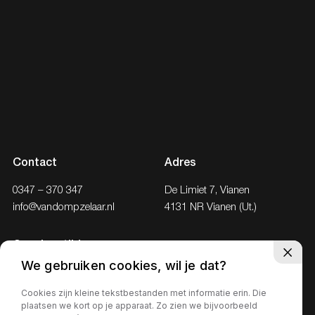
Contact
Adres
0347 – 370 347
De Limiet 7, Vianen
info@vandompzelaar.nl
4131 NR Vianen (Ut.)
Openingstijden
We gebruiken cookies, wil je dat?
Ma - Vr
08:30 – 18:00
Za
09.00 – 17.00
Cookies zijn kleine tekstbestanden met informatie erin. Die
plaatsen we kort op je apparaat. Zo zien we bijvoorbeeld
Zo
Gesloten