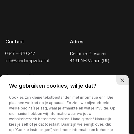
Contact
Adres
0347 – 370 347
De Limiet 7, Vianen
info@vandompzelaar.nl
4131 NR Vianen (Ut.)
Openingstijden
We gebruiken cookies, wil je dat?
Ma - Vr
08:30 – 18:00
Za
09.00 – 17.00
Cookies zijn kleine tekstbestanden met informatie erin. Die
plaatsen we kort op je apparaat. Zo zien we bijvoorbeeld
Zo
Gesloten
welke pagina’s je zag, waar je afhaakte en wat je invulde. Op
die manier hebben wij informatie waar we jouw
websitebezoek beter mee maken. Handig toch? Natuurlijk
kies je zelf of je dat toestaat. Daar zijn we eerlijk over. Klik
op “Cookie instellingen”, vind meer informatie en beheer je