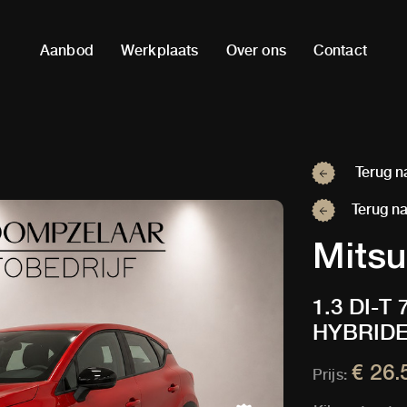
Aanbod
Werkplaats
Over ons
Contact
Terug na
Terug na
Mitsu
1.3 DI-T
HYBRIDE /
1200KG T
€ 26.
Prijs: