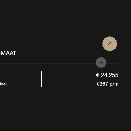
TOMAAT
€ 24.255
€367
p/m
ine)