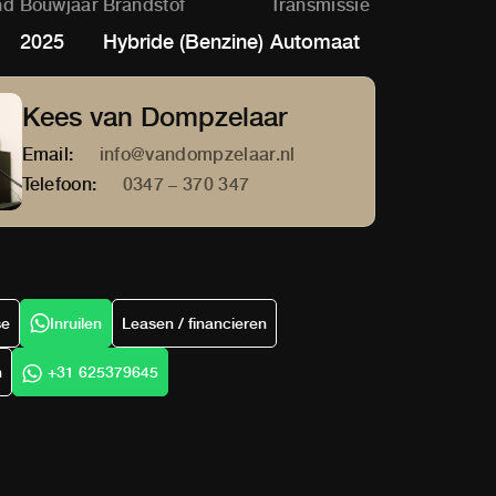
nd
Bouwjaar
Brandstof
Transmissie
2025
Hybride (Benzine)
Automaat
Kees van Dompzelaar
Email:
info@vandompzelaar.nl
Telefoon:
0347 – 370 347
se
Inruilen
Leasen / financieren
n
+31 625379645