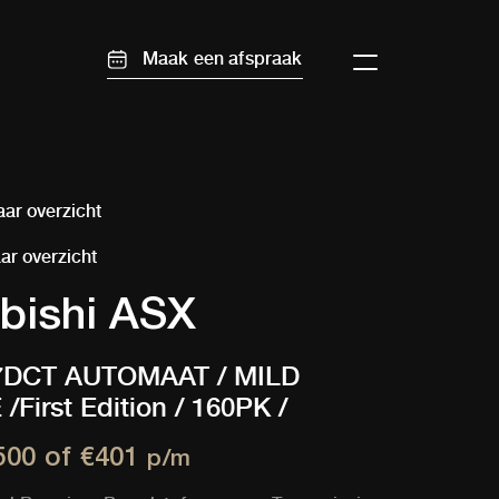
Maak een afspraak
ar overzicht
ar overzicht
bishi ASX
 7DCT AUTOMAAT / MILD
First Edition / 160PK /
REKG. /
500 of
€401
p/m