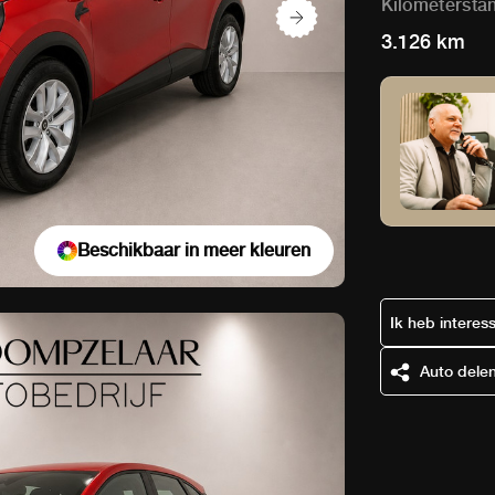
Kilometersta
3.126 km
Beschikbaar in meer kleuren
Ik heb interes
Auto dele