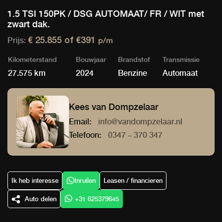
1.5 TSI 150PK / DSG AUTOMAAT/ FR / WIT met
zwart dak.
Prijs:
€ 25.855 of
€391
p/m
Kilometerstand
Bouwjaar
Brandstof
Transmissie
27.575 km
2024
Benzine
Automaat
Kees van Dompzelaar
Email:
info@vandompzelaar.nl
Telefoon:
0347 – 370 347
Ik heb interesse
Inruilen
Leasen / financieren
Auto delen
+31 625379645