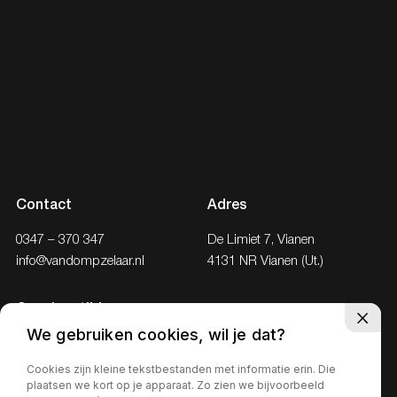
Contact
Adres
0347 – 370 347
De Limiet 7, Vianen
info@vandompzelaar.nl
4131 NR Vianen (Ut.)
Openingstijden
We gebruiken cookies, wil je dat?
Ma - Vr
08:30 – 18:00
Za
09.00 – 17.00
Cookies zijn kleine tekstbestanden met informatie erin. Die
plaatsen we kort op je apparaat. Zo zien we bijvoorbeeld
Zo
Gesloten